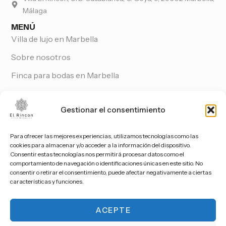
Málaga
MENÚ
Villa de lujo en Marbella
Sobre nosotros
Finca para bodas en Marbella
Galería
Gestionar el consentimiento
Blog
Contacto
Para ofrecer las mejores experiencias, utilizamos tecnologías como las
Seguir
cookies para almacenar y/o acceder a la información del dispositivo.
en
Consentir estas tecnologías nos permitirá procesar datos como el
comportamiento de navegación o identificaciones únicas en este sitio. No
Instagram
consentir o retirar el consentimiento, puede afectar negativamente a ciertas
características y funciones.
ACEPTE
Política de
privacidad