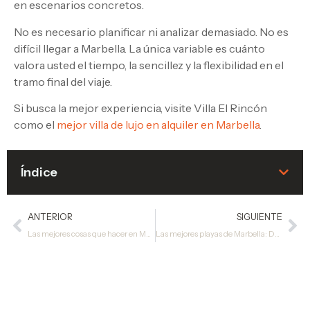
en escenarios concretos.
No es necesario planificar ni analizar demasiado. No es
difícil llegar a Marbella. La única variable es cuánto
valora usted el tiempo, la sencillez y la flexibilidad en el
tramo final del viaje.
Si busca la mejor experiencia, visite Villa El Rincón
como el
mejor villa de lujo en alquiler en Marbella
.
Índice
ANTERIOR
SIGUIENTE
Las mejores cosas que hacer en Marbella y dónde alojarse en primera línea de playa
Las mejores playas de Marbella: Dónde ir para familias, relax, clubes de playa y vistas a la Milla de Oro