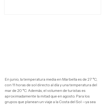
Villa El Rincón
Villa de lujo en primera línea de playa en alquiler en Marbella
En junio, la temperatura media en Marbella es de 27 °C,
con 11 horas de sol directo al día y una temperatura del
mar de 20 °C. Además, el volumen de turistas es
aproximadamente la mitad que en agosto. Para los
grupos que planean un viaje a la Costa del Sol —ya sea