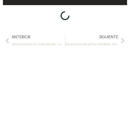
ANTERIOR
SIGUIENTE
Vacaciones en la Costa del Sol: La guía completa para 2026
Vacaciones de golf en Marbella: los mejores campos, horarios de salida y dónde alojarse
VILLA EL RINCÓN
Villa De Lujo En Primera
Línea De Playa En Alquiler